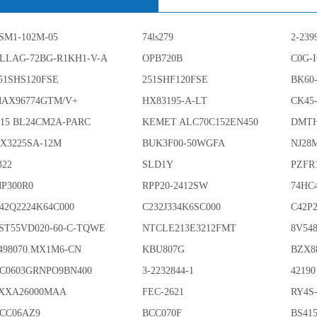
SM1-102M-05
74ls279
2-239
LLAG-72BG-R1KH1-V-A
OPB720B
C0G-
51SHS120FSE
251SHF120FSE
BK60
AX96774GTM/V+
HX83195-A-LT
CK45
15 BL24CM2A-PARC
KEMET ALC70C152EN450
DMTH
X3225SA-12M
BUK3F00-50WGFA
NJ28
322
SLD1Y
PZFR
P300R0
RPP20-2412SW
74HC
42Q2224K64C000
C232J334K6SC000
C42P
ST55VD020-60-C-TQWE
NTCLE213E3212FMT
8V54
498070.MX1M6-CN
KBU807G
BZX8
C0603GRNPO9BN400
3-2232844-1
42190
XXA26000MAA
FEC-2621
RY4S
CC06AZ9
BCC070F
BS415