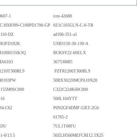
9607-1
icm-42688
IC HX8399-C100PD1700-GP
0Z1C105GLN-C-0-TR
-110-DZ
ad106-351-a1
-R3FD182K
USB3150-30-130-A
10H015SK3Q
BUK9Y22-60ELX
MA0103
367530085
1210T300RL9
PZFR1206T300RL9
40103PW
50RX30220MCPA10X20
2155M9SC000
C322C224K60C000
816
560L104YTT
84-C62
P6N2GF4DMF-GKT-2Gb
61765-2
-DU
7UL1T08FU
1-0/13.5
50ZLH560MEFCRI12.5X25