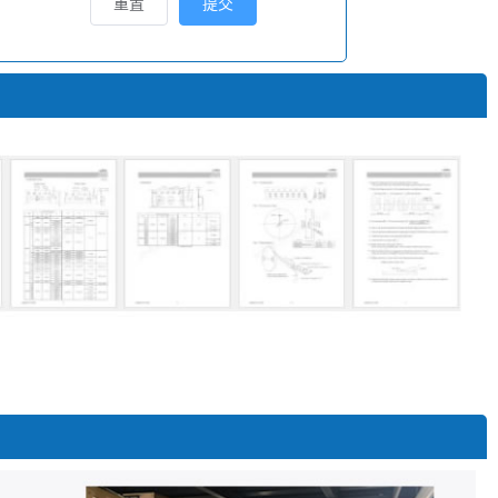
重置
提交