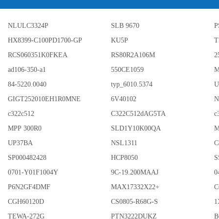
NLULC3324P
SLB 9670
P
HX8399-C100PD1700-GP
KU5P
T
RCS060351K0FKEA
RS80R2A106M
2
ad106-350-a1
550CE1059
M
84-5220.0040
typ_6010.5374
U
GIGT252010EH1R0MNE
6V40102
N
c322c512
C322C512dAG5TA
c
MPP 300R0
SLD1Y10K00QA
M
UP37BA
NSL1311
C
SP000482428
HCP8050
S
0701-Y01F1004Y
9C-19.200MAAJ
0
P6N2GF4DMF
MAX17332X22+
C
CGH60120D
CS0805-R68G-S
1
TEWA-272G
PTN3222DUKZ
B