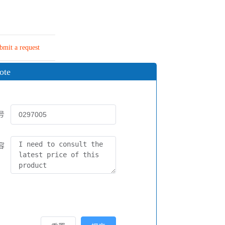
bmit a request
ote
号
容