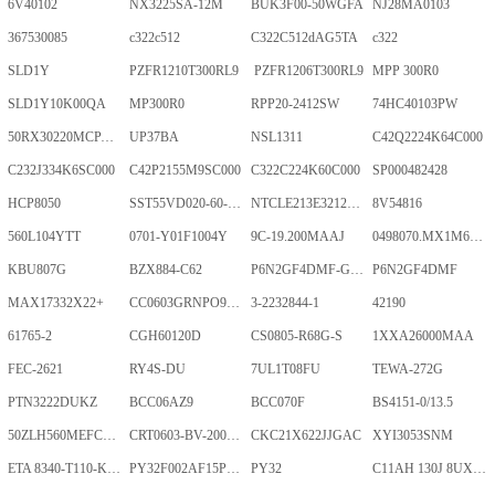
6V40102
NX3225SA-12M
BUK3F00-50WGFA
NJ28MA0103
367530085
c322c512
C322C512dAG5TA
c322
SLD1Y
PZFR1210T300RL9
PZFR1206T300RL9
MPP 300R0
SLD1Y10K00QA
MP300R0
RPP20-2412SW
74HC40103PW
50RX30220MCPA10X20
UP37BA
NSL1311
C42Q2224K64C000
C232J334K6SC000
C42P2155M9SC000
C322C224K60C000
SP000482428
HCP8050
SST55VD020-60-C-TQWE
NTCLE213E3212FMT
8V54816
560L104YTT
0701-Y01F1004Y
9C-19.200MAAJ
0498070.MX1M6-CN
KBU807G
BZX884-C62
P6N2GF4DMF-GKT-2Gb
P6N2GF4DMF
MAX17332X22+
CC0603GRNPO9BN400
3-2232844-1
42190
61765-2
CGH60120D
CS0805-R68G-S
1XXA26000MAA
FEC-2621
RY4S-DU
7UL1T08FU
TEWA-272G
PTN3222DUKZ
BCC06AZ9
BCC070F
BS4151-0/13.5
50ZLH560MEFCRI12.5X25
CRT0603-BV-2001ELF
CKC21X622JJGAC
XYI3053SNM
ETA 8340-T110-K1F1-ALH0-25A
PY32F002AF15P6TU
PY32
C11AH 130J 8UXLT