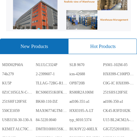
New Products
Hot Products
MDD02P60A
NLULC3324P
SLB 9670
PSM1-102M-05
74ls279
2-2399607-1
icm-42688
HX8399-C100PD1700-GP
KU5P
TLLAG-72BG-R1KH1-V-A
OPB720B
C0G-IC HX8399-C100PD1700-GP
0Z1C105GLN-C-0-TR
RCS060351K0FKEA
RS80R2A106M
251SHS120FSE
251SHF120FSE
BK60-110-DZ
ad106-351-a1
ad106-350-a1
550CE1059
MAX96774GTM/V+
HX83195-A-LT
CK45-R3FD182K
USB3150-30-130-A
84-5220.0040
typ_6010.5374
U15 BL24CM2A-PARC
KEMET ALC70C152EN450
DMTH10H015SK3Q
BUK9Y22-60ELX
GIGT252010EH1R0MNE