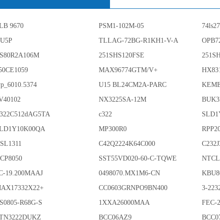
LB 9670
PSM1-102M-05
74ls2
U5P
TLLAG-72BG-R1KH1-V-A
OPB7
S80R2A106M
251SHS120FSE
251S
50CE1059
MAX96774GTM/V+
HX83
yp_6010.5374
U15 BL24CM2A-PARC
KEME
V40102
NX3225SA-12M
BUK3
322C512dAG5TA
c322
SLD1
LD1Y10K00QA
MP300R0
RPP2
SL1311
C42Q2224K64C000
C232
CP8050
SST55VD020-60-C-TQWE
NTCL
C-19.200MAAJ
0498070.MX1M6-CN
KBU8
AX17332X22+
CC0603GRNPO9BN400
3-223
S0805-R68G-S
1XXA26000MAA
FEC-
TN3222DUKZ
BCC06AZ9
BCC0