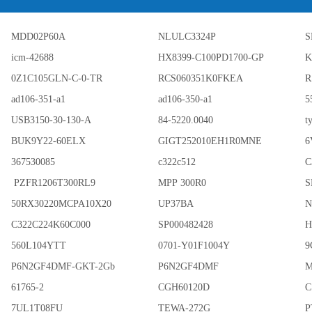
MDD02P60A
NLULC3324P
S
icm-42688
HX8399-C100PD1700-GP
K
0Z1C105GLN-C-0-TR
RCS060351K0FKEA
R
ad106-351-a1
ad106-350-a1
5
USB3150-30-130-A
84-5220.0040
t
BUK9Y22-60ELX
GIGT252010EH1R0MNE
6
367530085
c322c512
C
PZFR1206T300RL9
MPP 300R0
S
50RX30220MCPA10X20
UP37BA
N
C322C224K60C000
SP000482428
H
560L104YTT
0701-Y01F1004Y
9
P6N2GF4DMF-GKT-2Gb
P6N2GF4DMF
M
61765-2
CGH60120D
C
7UL1T08FU
TEWA-272G
P