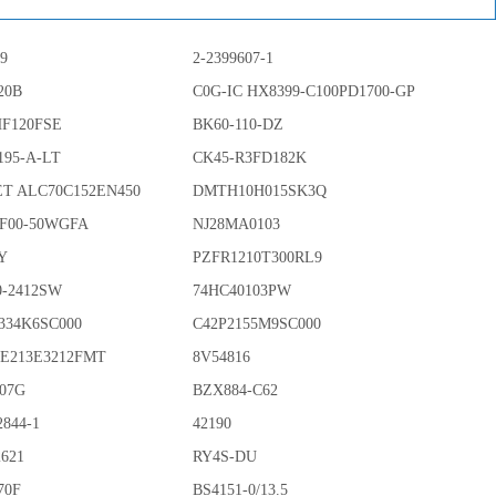
79
2-2399607-1
20B
C0G-IC HX8399-C100PD1700-GP
HF120FSE
BK60-110-DZ
195-A-LT
CK45-R3FD182K
T ALC70C152EN450
DMTH10H015SK3Q
F00-50WGFA
NJ28MA0103
Y
PZFR1210T300RL9
0-2412SW
74HC40103PW
J334K6SC000
C42P2155M9SC000
E213E3212FMT
8V54816
07G
BZX884-C62
2844-1
42190
2621
RY4S-DU
70F
BS4151-0/13.5