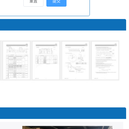
重置
提交