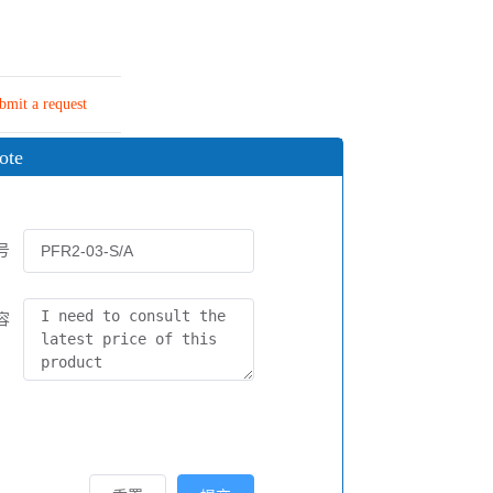
bmit a request
ote
号
容