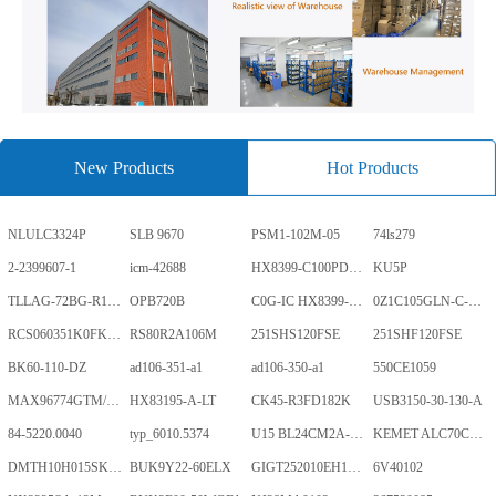
New Products
Hot Products
NLULC3324P
SLB 9670
PSM1-102M-05
74ls279
2-2399607-1
icm-42688
HX8399-C100PD1700-GP
KU5P
TLLAG-72BG-R1KH1-V-A
OPB720B
C0G-IC HX8399-C100PD1700-GP
0Z1C105GLN-C-0-TR
RCS060351K0FKEA
RS80R2A106M
251SHS120FSE
251SHF120FSE
BK60-110-DZ
ad106-351-a1
ad106-350-a1
550CE1059
MAX96774GTM/V+
HX83195-A-LT
CK45-R3FD182K
USB3150-30-130-A
84-5220.0040
typ_6010.5374
U15 BL24CM2A-PARC
KEMET ALC70C152EN450
DMTH10H015SK3Q
BUK9Y22-60ELX
GIGT252010EH1R0MNE
6V40102