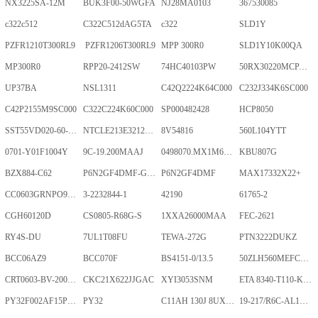
NX3225SA-12M
BUK3F00-50WGFA
NJ28MA0103
367530085
c322c512
C322C512dAG5TA
c322
SLD1Y
PZFR1210T300RL9
PZFR1206T300RL9
MPP 300R0
SLD1Y10K00QA
MP300R0
RPP20-2412SW
74HC40103PW
50RX30220MCPA10X20
UP37BA
NSL1311
C42Q2224K64C000
C232J334K6SC000
C42P2155M9SC000
C322C224K60C000
SP000482428
HCP8050
SST55VD020-60-C-TQWE
NTCLE213E3212FMT
8V54816
560L104YTT
0701-Y01F1004Y
9C-19.200MAAJ
0498070.MX1M6-CN
KBU807G
BZX884-C62
P6N2GF4DMF-GKT-2Gb
P6N2GF4DMF
MAX17332X22+
CC0603GRNPO9BN400
3-2232844-1
42190
61765-2
CGH60120D
CS0805-R68G-S
1XXA26000MAA
FEC-2621
RY4S-DU
7UL1T08FU
TEWA-272G
PTN3222DUKZ
BCC06AZ9
BCC070F
BS4151-0/13.5
50ZLH560MEFCRI12.5X25
CRT0603-BV-2001ELF
CKC21X622JJGAC
XYI3053SNM
ETA 8340-T110-K1F1-ALH0-25A
PY32F002AF15P6TU
PY32
C11AH 130J 8UXLT
19-217/R6C-AL1M2VY/3T