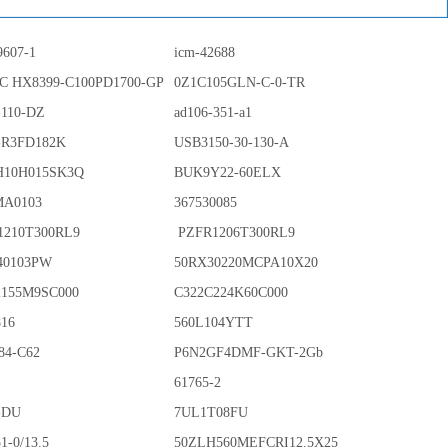
9607-1
icm-42688
IC HX8399-C100PD1700-GP
0Z1C105GLN-C-0-TR
-110-DZ
ad106-351-a1
-R3FD182K
USB3150-30-130-A
10H015SK3Q
BUK9Y22-60ELX
MA0103
367530085
1210T300RL9
PZFR1206T300RL9
40103PW
50RX30220MCPA10X20
2155M9SC000
C322C224K60C000
816
560L104YTT
84-C62
P6N2GF4DMF-GKT-2Gb
61765-2
-DU
7UL1T08FU
1-0/13.5
50ZLH560MEFCRI12.5X25