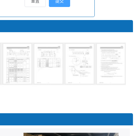
重置
提交