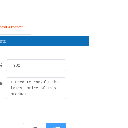
bmit a request
ote
号
容