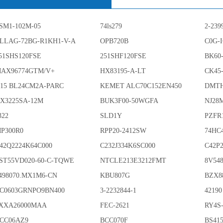
SM1-102M-05
74ls279
2-239
LLAG-72BG-R1KH1-V-A
OPB720B
C0G-
51SHS120FSE
251SHF120FSE
BK60
AX96774GTM/V+
HX83195-A-LT
CK45
15 BL24CM2A-PARC
KEMET ALC70C152EN450
DMTH
X3225SA-12M
BUK3F00-50WGFA
NJ28
322
SLD1Y
PZFR
P300R0
RPP20-2412SW
74HC
42Q2224K64C000
C232J334K6SC000
C42P
ST55VD020-60-C-TQWE
NTCLE213E3212FMT
8V54
498070.MX1M6-CN
KBU807G
BZX8
C0603GRNPO9BN400
3-2232844-1
42190
XXA26000MAA
FEC-2621
RY4S
CC06AZ9
BCC070F
BS415