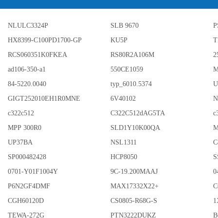
NLULC3324P
SLB 9670
P
HX8399-C100PD1700-GP
KU5P
T
RCS060351K0FKEA
RS80R2A106M
2
ad106-350-a1
550CE1059
M
84-5220.0040
typ_6010.5374
U
GIGT252010EH1R0MNE
6V40102
N
c322c512
C322C512dAG5TA
c
MPP 300R0
SLD1Y10K00QA
M
UP37BA
NSL1311
C
SP000482428
HCP8050
S
0701-Y01F1004Y
9C-19.200MAAJ
0
P6N2GF4DMF
MAX17332X22+
C
CGH60120D
CS0805-R68G-S
1
TEWA-272G
PTN3222DUKZ
B