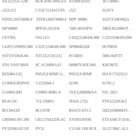
NX3225SA-12M
BUK3F00-50WGFA
NJ28MA0103
367530085
c322c512
C322C512dAG5TA
c322
SLD1Y
PZFR1210T300RL9
PZFR1206T300RL9
MPP 300R0
SLD1Y10K00QA
MP300R0
RPP20-2412SW
74HC40103PW
50RX30220MCPA10X20
UP37BA
NSL1311
C42Q2224K64C000
C232J334K6SC000
C42P2155M9SC000
C322C224K60C000
SP000482428
HCP8050
SST55VD020-60-C-TQWE
NTCLE213E3212FMT
8V54816
560L104YTT
0701-Y01F1004Y
9C-19.200MAAJ
0498070.MX1M6-CN
KBU807G
BZX884-C62
P6N2GF4DMF-GKT-2Gb
P6N2GF4DMF
MAX17332X22+
CC0603GRNPO9BN400
3-2232844-1
42190
61765-2
CGH60120D
CS0805-R68G-S
1XXA26000MAA
FEC-2621
RY4S-DU
7UL1T08FU
TEWA-272G
PTN3222DUKZ
BCC06AZ9
BCC070F
BS4151-0/13.5
50ZLH560MEFCRI12.5X25
CRT0603-BV-2001ELF
CKC21X622JJGAC
XYI3053SNM
ETA 8340-T110-K1F1-ALH0-25A
PY32F002AF15P6TU
PY32
C11AH 130J 8UXLT
19-217/R6C-AL1M2VY/3T