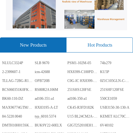
New Products
Hot Products
NLULC3324P
SLB 9670
PSM1-102M-05
74ls279
2-2399607-1
icm-42688
HX8399-C100PD1700-GP
KU5P
TLLAG-72BG-R1KH1-V-A
OPB720B
C0G-IC HX8399-C100PD1700-GP
0Z1C105GLN-C-0-TR
RCS060351K0FKEA
RS80R2A106M
251SHS120FSE
251SHF120FSE
BK60-110-DZ
ad106-351-a1
ad106-350-a1
550CE1059
MAX96774GTM/V+
HX83195-A-LT
CK45-R3FD182K
USB3150-30-130-A
84-5220.0040
typ_6010.5374
U15 BL24CM2A-PARC
KEMET ALC70C152EN450
DMTH10H015SK3Q
BUK9Y22-60ELX
GIGT252010EH1R0MNE
6V40102