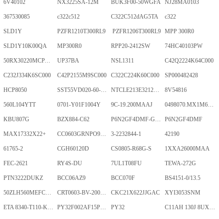
6V40102
NX3225SA-12M
BUK3F00-50WGFA
NJ28MA0103
367530085
c322c512
C322C512dAG5TA
c322
SLD1Y
PZFR1210T300RL9
PZFR1206T300RL9
MPP 300R0
SLD1Y10K00QA
MP300R0
RPP20-2412SW
74HC40103PW
50RX30220MCPA10X20
UP37BA
NSL1311
C42Q2224K64C000
C232J334K6SC000
C42P2155M9SC000
C322C224K60C000
SP000482428
HCP8050
SST55VD020-60-C-TQWE
NTCLE213E3212FMT
8V54816
560L104YTT
0701-Y01F1004Y
9C-19.200MAAJ
0498070.MX1M6-CN
KBU807G
BZX884-C62
P6N2GF4DMF-GKT-2Gb
P6N2GF4DMF
MAX17332X22+
CC0603GRNPO9BN400
3-2232844-1
42190
61765-2
CGH60120D
CS0805-R68G-S
1XXA26000MAA
FEC-2621
RY4S-DU
7UL1T08FU
TEWA-272G
PTN3222DUKZ
BCC06AZ9
BCC070F
BS4151-0/13.5
50ZLH560MEFCRI12.5X25
CRT0603-BV-2001ELF
CKC21X622JJGAC
XYI3053SNM
ETA 8340-T110-K1F1-ALH0-25A
PY32F002AF15P6TU
PY32
C11AH 130J 8UXLT