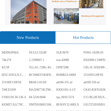
New Products
Hot Products
MDD02P60A
NLULC3324P
SLB 9670
PSM1-102M-05
74ls279
2-2399607-1
icm-42688
HX8399-C100PD1700-GP
KU5P
TLLAG-72BG-R1KH1-V-A
OPB720B
C0G-IC HX8399-C100PD1700-GP
0Z1C105GLN-C-0-TR
RCS060351K0FKEA
RS80R2A106M
251SHS120FSE
251SHF120FSE
BK60-110-DZ
ad106-351-a1
ad106-350-a1
550CE1059
MAX96774GTM/V+
HX83195-A-LT
CK45-R3FD182K
USB3150-30-130-A
84-5220.0040
typ_6010.5374
U15 BL24CM2A-PARC
KEMET ALC70C152EN450
DMTH10H015SK3Q
BUK9Y22-60ELX
GIGT252010EH1R0MNE