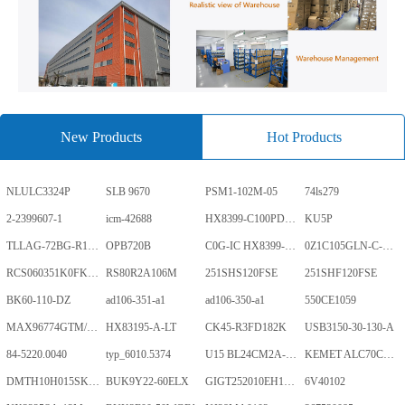
New Products
Hot Products
NLULC3324P
SLB 9670
PSM1-102M-05
74ls279
2-2399607-1
icm-42688
HX8399-C100PD1700-GP
KU5P
TLLAG-72BG-R1KH1-V-A
OPB720B
C0G-IC HX8399-C100PD1700-GP
0Z1C105GLN-C-0-TR
RCS060351K0FKEA
RS80R2A106M
251SHS120FSE
251SHF120FSE
BK60-110-DZ
ad106-351-a1
ad106-350-a1
550CE1059
MAX96774GTM/V+
HX83195-A-LT
CK45-R3FD182K
USB3150-30-130-A
84-5220.0040
typ_6010.5374
U15 BL24CM2A-PARC
KEMET ALC70C152EN450
DMTH10H015SK3Q
BUK9Y22-60ELX
GIGT252010EH1R0MNE
6V40102