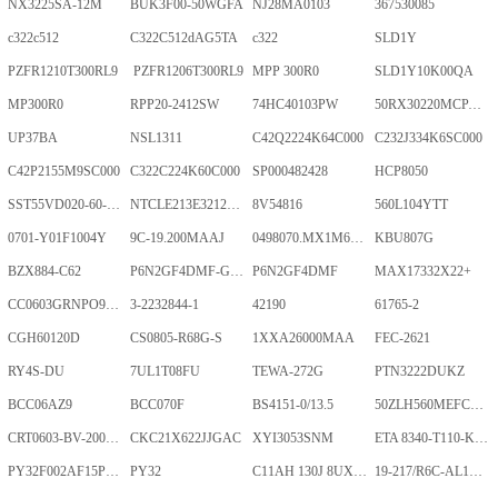
NX3225SA-12M
BUK3F00-50WGFA
NJ28MA0103
367530085
c322c512
C322C512dAG5TA
c322
SLD1Y
PZFR1210T300RL9
PZFR1206T300RL9
MPP 300R0
SLD1Y10K00QA
MP300R0
RPP20-2412SW
74HC40103PW
50RX30220MCPA10X20
UP37BA
NSL1311
C42Q2224K64C000
C232J334K6SC000
C42P2155M9SC000
C322C224K60C000
SP000482428
HCP8050
SST55VD020-60-C-TQWE
NTCLE213E3212FMT
8V54816
560L104YTT
0701-Y01F1004Y
9C-19.200MAAJ
0498070.MX1M6-CN
KBU807G
BZX884-C62
P6N2GF4DMF-GKT-2Gb
P6N2GF4DMF
MAX17332X22+
CC0603GRNPO9BN400
3-2232844-1
42190
61765-2
CGH60120D
CS0805-R68G-S
1XXA26000MAA
FEC-2621
RY4S-DU
7UL1T08FU
TEWA-272G
PTN3222DUKZ
BCC06AZ9
BCC070F
BS4151-0/13.5
50ZLH560MEFCRI12.5X25
CRT0603-BV-2001ELF
CKC21X622JJGAC
XYI3053SNM
ETA 8340-T110-K1F1-ALH0-25A
PY32F002AF15P6TU
PY32
C11AH 130J 8UXLT
19-217/R6C-AL1M2VY/3T