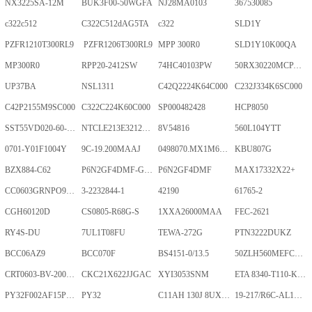
NX3225SA-12M
BUK3F00-50WGFA
NJ28MA0103
367530085
c322c512
C322C512dAG5TA
c322
SLD1Y
PZFR1210T300RL9
PZFR1206T300RL9
MPP 300R0
SLD1Y10K00QA
MP300R0
RPP20-2412SW
74HC40103PW
50RX30220MCPA10X20
UP37BA
NSL1311
C42Q2224K64C000
C232J334K6SC000
C42P2155M9SC000
C322C224K60C000
SP000482428
HCP8050
SST55VD020-60-C-TQWE
NTCLE213E3212FMT
8V54816
560L104YTT
0701-Y01F1004Y
9C-19.200MAAJ
0498070.MX1M6-CN
KBU807G
BZX884-C62
P6N2GF4DMF-GKT-2Gb
P6N2GF4DMF
MAX17332X22+
CC0603GRNPO9BN400
3-2232844-1
42190
61765-2
CGH60120D
CS0805-R68G-S
1XXA26000MAA
FEC-2621
RY4S-DU
7UL1T08FU
TEWA-272G
PTN3222DUKZ
BCC06AZ9
BCC070F
BS4151-0/13.5
50ZLH560MEFCRI12.5X25
CRT0603-BV-2001ELF
CKC21X622JJGAC
XYI3053SNM
ETA 8340-T110-K1F1-ALH0-25A
PY32F002AF15P6TU
PY32
C11AH 130J 8UXLT
19-217/R6C-AL1M2VY/3T