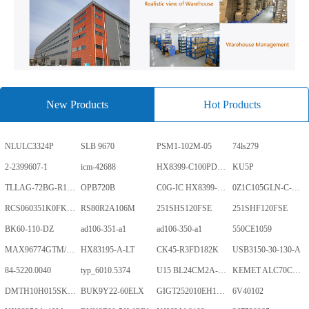
New Products
Hot Products
NLULC3324P
SLB 9670
PSM1-102M-05
74ls279
2-2399607-1
icm-42688
HX8399-C100PD1700-GP
KU5P
TLLAG-72BG-R1KH1-V-A
OPB720B
C0G-IC HX8399-C100PD1700-GP
0Z1C105GLN-C-0-TR
RCS060351K0FKEA
RS80R2A106M
251SHS120FSE
251SHF120FSE
BK60-110-DZ
ad106-351-a1
ad106-350-a1
550CE1059
MAX96774GTM/V+
HX83195-A-LT
CK45-R3FD182K
USB3150-30-130-A
84-5220.0040
typ_6010.5374
U15 BL24CM2A-PARC
KEMET ALC70C152EN450
DMTH10H015SK3Q
BUK9Y22-60ELX
GIGT252010EH1R0MNE
6V40102