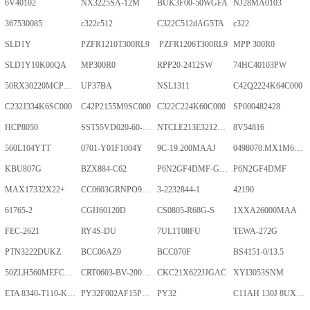
6V40102
NX3225SA-12M
BUK3F00-50WGFA
NJ28MA0103
367530085
c322c512
C322C512dAG5TA
c322
SLD1Y
PZFR1210T300RL9
PZFR1206T300RL9
MPP 300R0
SLD1Y10K00QA
MP300R0
RPP20-2412SW
74HC40103PW
50RX30220MCPA10X20
UP37BA
NSL1311
C42Q2224K64C000
C232J334K6SC000
C42P2155M9SC000
C322C224K60C000
SP000482428
HCP8050
SST55VD020-60-C-TQWE
NTCLE213E3212FMT
8V54816
560L104YTT
0701-Y01F1004Y
9C-19.200MAAJ
0498070.MX1M6-CN
KBU807G
BZX884-C62
P6N2GF4DMF-GKT-2Gb
P6N2GF4DMF
MAX17332X22+
CC0603GRNPO9BN400
3-2232844-1
42190
61765-2
CGH60120D
CS0805-R68G-S
1XXA26000MAA
FEC-2621
RY4S-DU
7UL1T08FU
TEWA-272G
PTN3222DUKZ
BCC06AZ9
BCC070F
BS4151-0/13.5
50ZLH560MEFCRI12.5X25
CRT0603-BV-2001ELF
CKC21X622JJGAC
XYI3053SNM
ETA 8340-T110-K1F1-ALH0-25A
PY32F002AF15P6TU
PY32
C11AH 130J 8UXLT