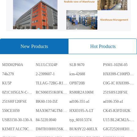
New Products
Hot Products
MDD02P60A
NLULC3324P
SLB 9670
PSM1-102M-05
74ls279
2-2399607-1
icm-42688
HX8399-C100PD1700-GP
KU5P
TLLAG-72BG-R1KH1-V-A
OPB720B
C0G-IC HX8399-C100PD1700-GP
0Z1C105GLN-C-0-TR
RCS060351K0FKEA
RS80R2A106M
251SHS120FSE
251SHF120FSE
BK60-110-DZ
ad106-351-a1
ad106-350-a1
550CE1059
MAX96774GTM/V+
HX83195-A-LT
CK45-R3FD182K
USB3150-30-130-A
84-5220.0040
typ_6010.5374
U15 BL24CM2A-PARC
KEMET ALC70C152EN450
DMTH10H015SK3Q
BUK9Y22-60ELX
GIGT252010EH1R0MNE