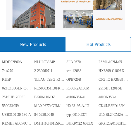
New Products
Hot Products
MDD02P60A
NLULC3324P
SLB 9670
PSM1-102M-05
74ls279
2-2399607-1
icm-42688
HX8399-C100PD1700-GP
KU5P
TLLAG-72BG-R1KH1-V-A
OPB720B
C0G-IC HX8399-C100PD1700-GP
0Z1C105GLN-C-0-TR
RCS060351K0FKEA
RS80R2A106M
251SHS120FSE
251SHF120FSE
BK60-110-DZ
ad106-351-a1
ad106-350-a1
550CE1059
MAX96774GTM/V+
HX83195-A-LT
CK45-R3FD182K
USB3150-30-130-A
84-5220.0040
typ_6010.5374
U15 BL24CM2A-PARC
KEMET ALC70C152EN450
DMTH10H015SK3Q
BUK9Y22-60ELX
GIGT252010EH1R0MNE