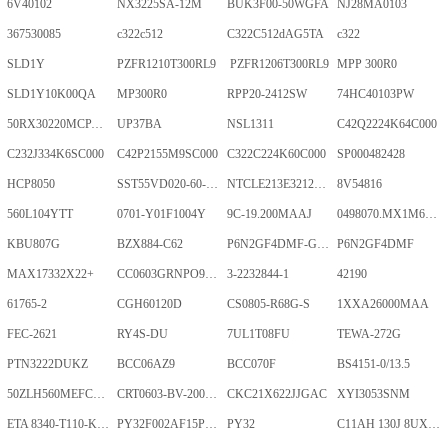
6V40102
NX3225SA-12M
BUK3F00-50WGFA
NJ28MA0103
367530085
c322c512
C322C512dAG5TA
c322
SLD1Y
PZFR1210T300RL9
PZFR1206T300RL9
MPP 300R0
SLD1Y10K00QA
MP300R0
RPP20-2412SW
74HC40103PW
50RX30220MCPA10X20
UP37BA
NSL1311
C42Q2224K64C000
C232J334K6SC000
C42P2155M9SC000
C322C224K60C000
SP000482428
HCP8050
SST55VD020-60-C-TQWE
NTCLE213E3212FMT
8V54816
560L104YTT
0701-Y01F1004Y
9C-19.200MAAJ
0498070.MX1M6-CN
KBU807G
BZX884-C62
P6N2GF4DMF-GKT-2Gb
P6N2GF4DMF
MAX17332X22+
CC0603GRNPO9BN400
3-2232844-1
42190
61765-2
CGH60120D
CS0805-R68G-S
1XXA26000MAA
FEC-2621
RY4S-DU
7UL1T08FU
TEWA-272G
PTN3222DUKZ
BCC06AZ9
BCC070F
BS4151-0/13.5
50ZLH560MEFCRI12.5X25
CRT0603-BV-2001ELF
CKC21X622JJGAC
XYI3053SNM
ETA 8340-T110-K1F1-ALH0-25A
PY32F002AF15P6TU
PY32
C11AH 130J 8UXLT