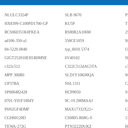
NLULC3324P
SLB 9670
P
HX8399-C100PD1700-GP
KU5P
T
RCS060351K0FKEA
RS80R2A106M
2
ad106-350-a1
550CE1059
M
84-5220.0040
typ_6010.5374
U
GIGT252010EH1R0MNE
6V40102
N
c322c512
C322C512dAG5TA
c
MPP 300R0
SLD1Y10K00QA
M
UP37BA
NSL1311
C
SP000482428
HCP8050
S
0701-Y01F1004Y
9C-19.200MAAJ
0
P6N2GF4DMF
MAX17332X22+
C
CGH60120D
CS0805-R68G-S
1
TEWA-272G
PTN3222DUKZ
B