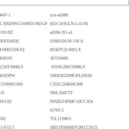
9607-1
icm-42688
IC HX8399-C100PD1700-GP
0Z1C105GLN-C-0-TR
-110-DZ
ad106-351-a1
-R3FD182K
USB3150-30-130-A
10H015SK3Q
BUK9Y22-60ELX
MA0103
367530085
1210T300RL9
PZFR1206T300RL9
40103PW
50RX30220MCPA10X20
2155M9SC000
C322C224K60C000
816
560L104YTT
84-C62
P6N2GF4DMF-GKT-2Gb
61765-2
-DU
7UL1T08FU
1-0/13.5
50ZLH560MEFCRI12.5X25