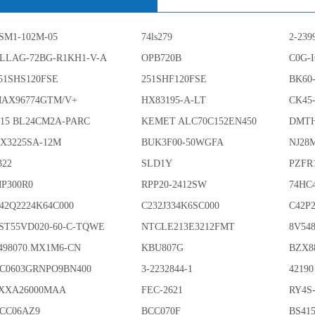
SM1-102M-05
74ls279
2-239
LLAG-72BG-R1KH1-V-A
OPB720B
C0G-
51SHS120FSE
251SHF120FSE
BK60
AX96774GTM/V+
HX83195-A-LT
CK45
15 BL24CM2A-PARC
KEMET ALC70C152EN450
DMTH
X3225SA-12M
BUK3F00-50WGFA
NJ28
322
SLD1Y
PZFR
P300R0
RPP20-2412SW
74HC
42Q2224K64C000
C232J334K6SC000
C42P
ST55VD020-60-C-TQWE
NTCLE213E3212FMT
8V54
498070.MX1M6-CN
KBU807G
BZX8
C0603GRNPO9BN400
3-2232844-1
42190
XXA26000MAA
FEC-2621
RY4S
CC06AZ9
BCC070F
BS415