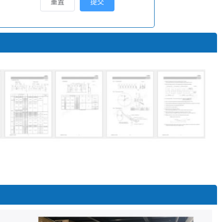
重置
提交