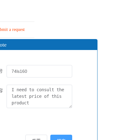
bmit a request
ote
号
容