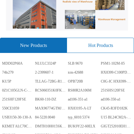
New Products
Hot Products
MDD02P60A
NLULC3324P
SLB 9670
PSM1-102M-05
74ls279
2-2399607-1
icm-42688
HX8399-C100PD1700-GP
KU5P
TLLAG-72BG-R1KH1-V-A
OPB720B
C0G-IC HX8399-C100PD1700-GP
0Z1C105GLN-C-0-TR
RCS060351K0FKEA
RS80R2A106M
251SHS120FSE
251SHF120FSE
BK60-110-DZ
ad106-351-a1
ad106-350-a1
550CE1059
MAX96774GTM/V+
HX83195-A-LT
CK45-R3FD182K
USB3150-30-130-A
84-5220.0040
typ_6010.5374
U15 BL24CM2A-PARC
KEMET ALC70C152EN450
DMTH10H015SK3Q
BUK9Y22-60ELX
GIGT252010EH1R0MNE