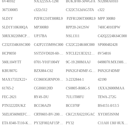
6V40102
NX3225SA-12M
BUK3F00-50WGFA
NJ28MA0103
367530085
c322c512
C322C512dAG5TA
c322
SLD1Y
PZFR1210T300RL9
PZFR1206T300RL9
MPP 300R0
SLD1Y10K00QA
MP300R0
RPP20-2412SW
74HC40103PW
50RX30220MCPA10X20
UP37BA
NSL1311
C42Q2224K64C000
C232J334K6SC000
C42P2155M9SC000
C322C224K60C000
SP000482428
HCP8050
SST55VD020-60-C-TQWE
NTCLE213E3212FMT
8V54816
560L104YTT
0701-Y01F1004Y
9C-19.200MAAJ
0498070.MX1M6-CN
KBU807G
BZX884-C62
P6N2GF4DMF-GKT-2Gb
P6N2GF4DMF
MAX17332X22+
CC0603GRNPO9BN400
3-2232844-1
42190
61765-2
CGH60120D
CS0805-R68G-S
1XXA26000MAA
FEC-2621
RY4S-DU
7UL1T08FU
TEWA-272G
PTN3222DUKZ
BCC06AZ9
BCC070F
BS4151-0/13.5
50ZLH560MEFCRI12.5X25
CRT0603-BV-2001ELF
CKC21X622JJGAC
XYI3053SNM
ETA 8340-T110-K1F1-ALH0-25A
PY32F002AF15P6TU
PY32
C11AH 130J 8UXLT