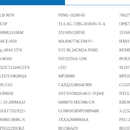
LB 9670
PSM1-102M-05
74ls2
U5P
TLLAG-72BG-R1KH1-V-A
OPB7
S80R2A106M
251SHS120FSE
251S
50CE1059
MAX96774GTM/V+
HX83
yp_6010.5374
U15 BL24CM2A-PARC
KEME
V40102
NX3225SA-12M
BUK3
322C512dAG5TA
c322
SLD1
LD1Y10K00QA
MP300R0
RPP2
SL1311
C42Q2224K64C000
C232
CP8050
SST55VD020-60-C-TQWE
NTCL
C-19.200MAAJ
0498070.MX1M6-CN
KBU8
AX17332X22+
CC0603GRNPO9BN400
3-223
S0805-R68G-S
1XXA26000MAA
FEC-
TN3222DUKZ
BCC06AZ9
BCC0