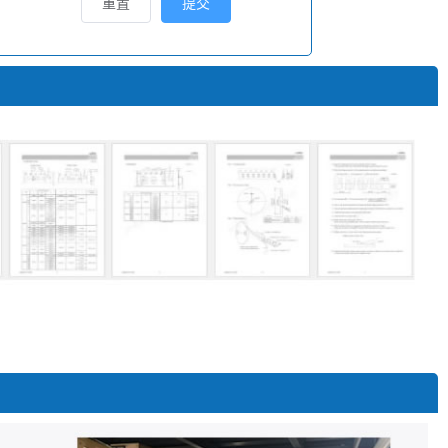
重置
提交