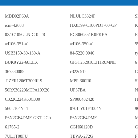
MDD02P60A
NLULC3324P
S
icm-42688
HX8399-C100PD1700-GP
K
0Z1C105GLN-C-0-TR
RCS060351K0FKEA
R
ad106-351-a1
ad106-350-a1
5
USB3150-30-130-A
84-5220.0040
t
BUK9Y22-60ELX
GIGT252010EH1R0MNE
6
367530085
c322c512
C
PZFR1206T300RL9
MPP 300R0
S
50RX30220MCPA10X20
UP37BA
N
C322C224K60C000
SP000482428
H
560L104YTT
0701-Y01F1004Y
9
P6N2GF4DMF-GKT-2Gb
P6N2GF4DMF
M
61765-2
CGH60120D
C
7UL1T08FU
TEWA-272G
P