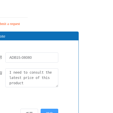
bmit a request
ote
号
容