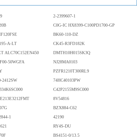
79
2-2399607-1
20B
C0G-IC HX8399-C100PD1700-GP
HF120FSE
BK60-110-DZ
195-A-LT
CK45-R3FD182K
T ALC70C152EN450
DMTH10H015SK3Q
F00-50WGFA
NJ28MA0103
Y
PZFR1210T300RL9
0-2412SW
74HC40103PW
J334K6SC000
C42P2155M9SC000
E213E3212FMT
8V54816
07G
BZX884-C62
2844-1
42190
2621
RY4S-DU
70F
BS4151-0/13.5