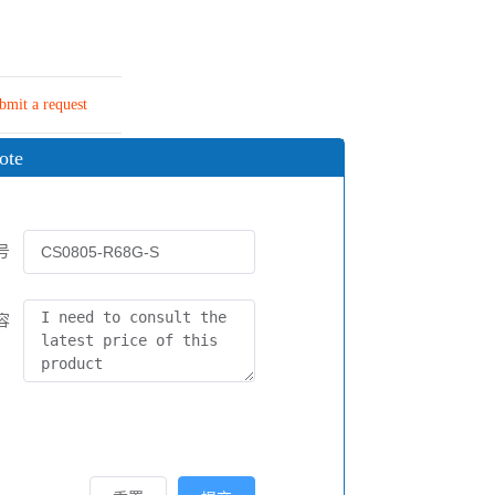
bmit a request
ote
号
容