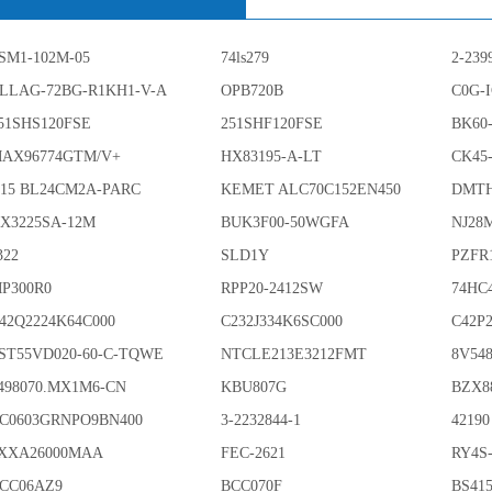
SM1-102M-05
74ls279
2-239
LLAG-72BG-R1KH1-V-A
OPB720B
C0G-
51SHS120FSE
251SHF120FSE
BK60
AX96774GTM/V+
HX83195-A-LT
CK45
15 BL24CM2A-PARC
KEMET ALC70C152EN450
DMTH
X3225SA-12M
BUK3F00-50WGFA
NJ28
322
SLD1Y
PZFR
P300R0
RPP20-2412SW
74HC
42Q2224K64C000
C232J334K6SC000
C42P
ST55VD020-60-C-TQWE
NTCLE213E3212FMT
8V54
498070.MX1M6-CN
KBU807G
BZX8
C0603GRNPO9BN400
3-2232844-1
42190
XXA26000MAA
FEC-2621
RY4S
CC06AZ9
BCC070F
BS415