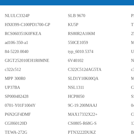
NLULC3324P
SLB 9670
P
HX8399-C100PD1700-GP
KU5P
T
RCS060351K0FKEA
RS80R2A106M
2
ad106-350-a1
550CE1059
M
84-5220.0040
typ_6010.5374
U
GIGT252010EH1R0MNE
6V40102
N
c322c512
C322C512dAG5TA
c
MPP 300R0
SLD1Y10K00QA
M
UP37BA
NSL1311
C
SP000482428
HCP8050
S
0701-Y01F1004Y
9C-19.200MAAJ
0
P6N2GF4DMF
MAX17332X22+
C
CGH60120D
CS0805-R68G-S
1
TEWA-272G
PTN3222DUKZ
B