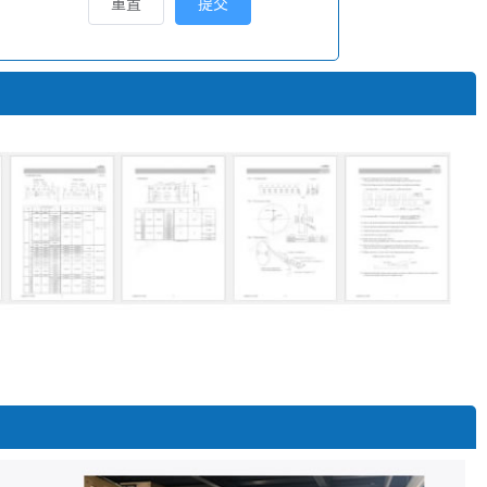
重置
提交