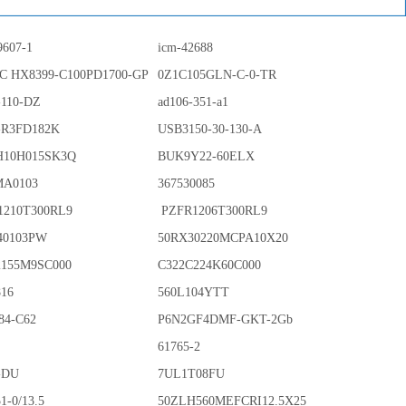
9607-1
icm-42688
IC HX8399-C100PD1700-GP
0Z1C105GLN-C-0-TR
-110-DZ
ad106-351-a1
-R3FD182K
USB3150-30-130-A
10H015SK3Q
BUK9Y22-60ELX
MA0103
367530085
1210T300RL9
PZFR1206T300RL9
40103PW
50RX30220MCPA10X20
2155M9SC000
C322C224K60C000
816
560L104YTT
84-C62
P6N2GF4DMF-GKT-2Gb
61765-2
-DU
7UL1T08FU
1-0/13.5
50ZLH560MEFCRI12.5X25