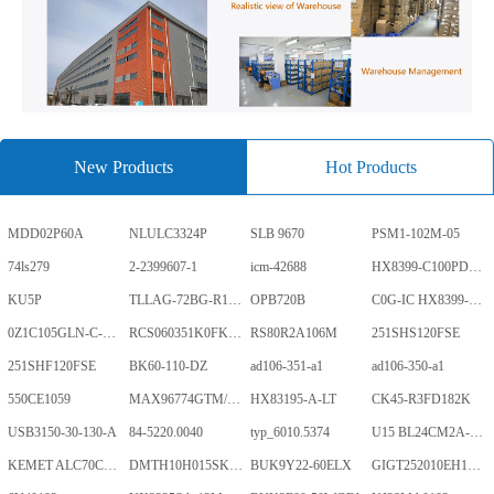
New Products
Hot Products
MDD02P60A
NLULC3324P
SLB 9670
PSM1-102M-05
74ls279
2-2399607-1
icm-42688
HX8399-C100PD1700-GP
KU5P
TLLAG-72BG-R1KH1-V-A
OPB720B
C0G-IC HX8399-C100PD1700-GP
0Z1C105GLN-C-0-TR
RCS060351K0FKEA
RS80R2A106M
251SHS120FSE
251SHF120FSE
BK60-110-DZ
ad106-351-a1
ad106-350-a1
550CE1059
MAX96774GTM/V+
HX83195-A-LT
CK45-R3FD182K
USB3150-30-130-A
84-5220.0040
typ_6010.5374
U15 BL24CM2A-PARC
KEMET ALC70C152EN450
DMTH10H015SK3Q
BUK9Y22-60ELX
GIGT252010EH1R0MNE