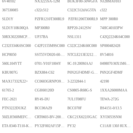
6V40102
NX3225SA-12M
BUK3F00-50WGFA
NJ28MA0103
367530085
c322c512
C322C512dAG5TA
c322
SLD1Y
PZFR1210T300RL9
PZFR1206T300RL9
MPP 300R0
SLD1Y10K00QA
MP300R0
RPP20-2412SW
74HC40103PW
50RX30220MCPA10X20
UP37BA
NSL1311
C42Q2224K64C000
C232J334K6SC000
C42P2155M9SC000
C322C224K60C000
SP000482428
HCP8050
SST55VD020-60-C-TQWE
NTCLE213E3212FMT
8V54816
560L104YTT
0701-Y01F1004Y
9C-19.200MAAJ
0498070.MX1M6-CN
KBU807G
BZX884-C62
P6N2GF4DMF-GKT-2Gb
P6N2GF4DMF
MAX17332X22+
CC0603GRNPO9BN400
3-2232844-1
42190
61765-2
CGH60120D
CS0805-R68G-S
1XXA26000MAA
FEC-2621
RY4S-DU
7UL1T08FU
TEWA-272G
PTN3222DUKZ
BCC06AZ9
BCC070F
BS4151-0/13.5
50ZLH560MEFCRI12.5X25
CRT0603-BV-2001ELF
CKC21X622JJGAC
XYI3053SNM
ETA 8340-T110-K1F1-ALH0-25A
PY32F002AF15P6TU
PY32
C11AH 130J 8UXLT