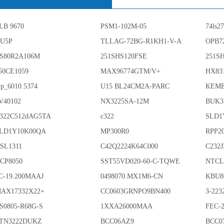
LB 9670
PSM1-102M-05
74ls2
U5P
TLLAG-72BG-R1KH1-V-A
OPB7
S80R2A106M
251SHS120FSE
251S
50CE1059
MAX96774GTM/V+
HX83
yp_6010.5374
U15 BL24CM2A-PARC
KEME
V40102
NX3225SA-12M
BUK3
322C512dAG5TA
c322
SLD1
LD1Y10K00QA
MP300R0
RPP2
SL1311
C42Q2224K64C000
C232
CP8050
SST55VD020-60-C-TQWE
NTCL
C-19.200MAAJ
0498070.MX1M6-CN
KBU8
AX17332X22+
CC0603GRNPO9BN400
3-223
S0805-R68G-S
1XXA26000MAA
FEC-
TN3222DUKZ
BCC06AZ9
BCC0