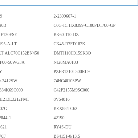
79
2-2399607-1
20B
C0G-IC HX8399-C100PD1700-GP
HF120FSE
BK60-110-DZ
195-A-LT
CK45-R3FD182K
T ALC70C152EN450
DMTH10H015SK3Q
F00-50WGFA
NJ28MA0103
Y
PZFR1210T300RL9
0-2412SW
74HC40103PW
J334K6SC000
C42P2155M9SC000
E213E3212FMT
8V54816
07G
BZX884-C62
2844-1
42190
2621
RY4S-DU
70F
BS4151-0/13.5