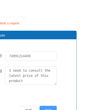
bmit a request
ote
号
容