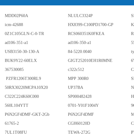
MDD02P60A
NLULC3324P
S
icm-42688
HX8399-C100PD1700-GP
K
0Z1C105GLN-C-0-TR
RCS060351K0FKEA
R
ad106-351-a1
ad106-350-a1
5
USB3150-30-130-A
84-5220.0040
t
BUK9Y22-60ELX
GIGT252010EH1R0MNE
6
367530085
c322c512
C
PZFR1206T300RL9
MPP 300R0
S
50RX30220MCPA10X20
UP37BA
N
C322C224K60C000
SP000482428
H
560L104YTT
0701-Y01F1004Y
9
P6N2GF4DMF-GKT-2Gb
P6N2GF4DMF
M
61765-2
CGH60120D
C
7UL1T08FU
TEWA-272G
P