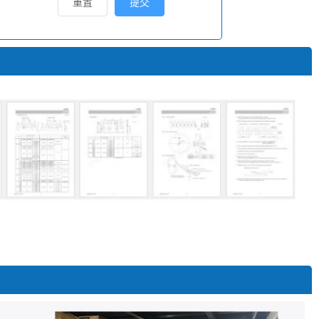
重置
提交