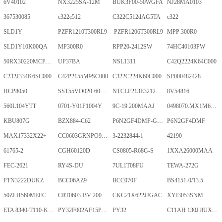
6V40102
NX3225SA-12M
BUK3F00-50WGFA
NJ28MA0103
367530085
c322c512
C322C512dAG5TA
c322
SLD1Y
PZFR1210T300RL9
PZFR1206T300RL9
MPP 300R0
SLD1Y10K00QA
MP300R0
RPP20-2412SW
74HC40103PW
50RX30220MCPA10X20
UP37BA
NSL1311
C42Q2224K64C000
C232J334K6SC000
C42P2155M9SC000
C322C224K60C000
SP000482428
HCP8050
SST55VD020-60-C-TQWE
NTCLE213E3212FMT
8V54816
560L104YTT
0701-Y01F1004Y
9C-19.200MAAJ
0498070.MX1M6-CN
KBU807G
BZX884-C62
P6N2GF4DMF-GKT-2Gb
P6N2GF4DMF
MAX17332X22+
CC0603GRNPO9BN400
3-2232844-1
42190
61765-2
CGH60120D
CS0805-R68G-S
1XXA26000MAA
FEC-2621
RY4S-DU
7UL1T08FU
TEWA-272G
PTN3222DUKZ
BCC06AZ9
BCC070F
BS4151-0/13.5
50ZLH560MEFCRI12.5X25
CRT0603-BV-2001ELF
CKC21X622JJGAC
XYI3053SNM
ETA 8340-T110-K1F1-ALH0-25A
PY32F002AF15P6TU
PY32
C11AH 130J 8UXLT