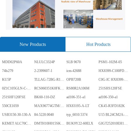
New Products
Hot Products
MDD02P60A
NLULC3324P
SLB 9670
PSM1-102M-05
74ls279
2-2399607-1
icm-42688
HX8399-C100PD1700-GP
KU5P
TLLAG-72BG-R1KH1-V-A
OPB720B
C0G-IC HX8399-C100PD1700-GP
0Z1C105GLN-C-0-TR
RCS060351K0FKEA
RS80R2A106M
251SHS120FSE
251SHF120FSE
BK60-110-DZ
ad106-351-a1
ad106-350-a1
550CE1059
MAX96774GTM/V+
HX83195-A-LT
CK45-R3FD182K
USB3150-30-130-A
84-5220.0040
typ_6010.5374
U15 BL24CM2A-PARC
KEMET ALC70C152EN450
DMTH10H015SK3Q
BUK9Y22-60ELX
GIGT252010EH1R0MNE