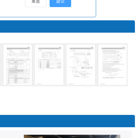
重置
提交