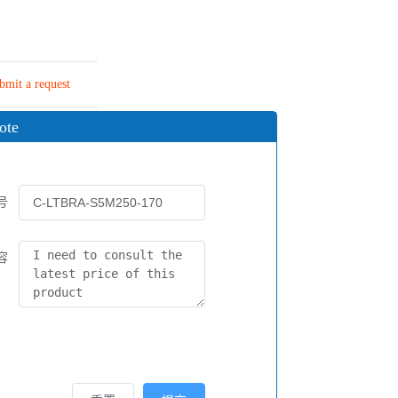
bmit a request
ote
号
容