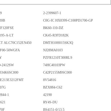
79
2-2399607-1
20B
C0G-IC HX8399-C100PD1700-GP
HF120FSE
BK60-110-DZ
195-A-LT
CK45-R3FD182K
T ALC70C152EN450
DMTH10H015SK3Q
F00-50WGFA
NJ28MA0103
Y
PZFR1210T300RL9
0-2412SW
74HC40103PW
J334K6SC000
C42P2155M9SC000
E213E3212FMT
8V54816
07G
BZX884-C62
2844-1
42190
2621
RY4S-DU
70F
BS4151-0/13.5