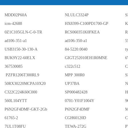
MDD02P60A
NLULC3324P
S
icm-42688
HX8399-C100PD1700-GP
K
0Z1C105GLN-C-0-TR
RCS060351K0FKEA
R
ad106-351-a1
ad106-350-a1
5
USB3150-30-130-A
84-5220.0040
t
BUK9Y22-60ELX
GIGT252010EH1R0MNE
6
367530085
c322c512
C
PZFR1206T300RL9
MPP 300R0
S
50RX30220MCPA10X20
UP37BA
N
C322C224K60C000
SP000482428
H
560L104YTT
0701-Y01F1004Y
9
P6N2GF4DMF-GKT-2Gb
P6N2GF4DMF
M
61765-2
CGH60120D
C
7UL1T08FU
TEWA-272G
P