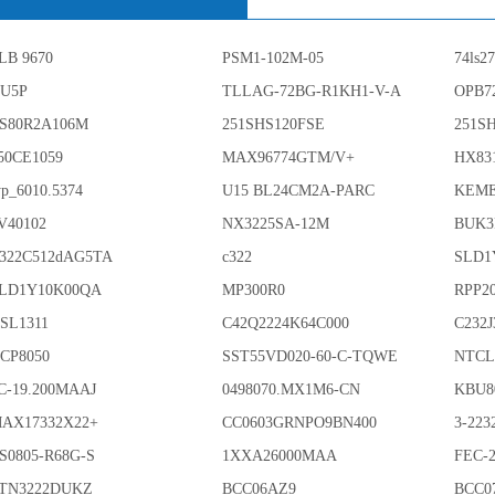
LB 9670
PSM1-102M-05
74ls2
U5P
TLLAG-72BG-R1KH1-V-A
OPB7
S80R2A106M
251SHS120FSE
251S
50CE1059
MAX96774GTM/V+
HX83
yp_6010.5374
U15 BL24CM2A-PARC
KEME
V40102
NX3225SA-12M
BUK3
322C512dAG5TA
c322
SLD1
LD1Y10K00QA
MP300R0
RPP2
SL1311
C42Q2224K64C000
C232
CP8050
SST55VD020-60-C-TQWE
NTCL
C-19.200MAAJ
0498070.MX1M6-CN
KBU8
AX17332X22+
CC0603GRNPO9BN400
3-223
S0805-R68G-S
1XXA26000MAA
FEC-
TN3222DUKZ
BCC06AZ9
BCC0