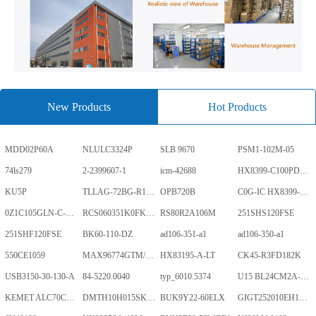
New Products
Hot Products
MDD02P60A
NLULC3324P
SLB 9670
PSM1-102M-05
74ls279
2-2399607-1
icm-42688
HX8399-C100PD1700-GP
KU5P
TLLAG-72BG-R1KH1-V-A
OPB720B
C0G-IC HX8399-C100PD1700-GP
0Z1C105GLN-C-0-TR
RCS060351K0FKEA
RS80R2A106M
251SHS120FSE
251SHF120FSE
BK60-110-DZ
ad106-351-a1
ad106-350-a1
550CE1059
MAX96774GTM/V+
HX83195-A-LT
CK45-R3FD182K
USB3150-30-130-A
84-5220.0040
typ_6010.5374
U15 BL24CM2A-PARC
KEMET ALC70C152EN450
DMTH10H015SK3Q
BUK9Y22-60ELX
GIGT252010EH1R0MNE