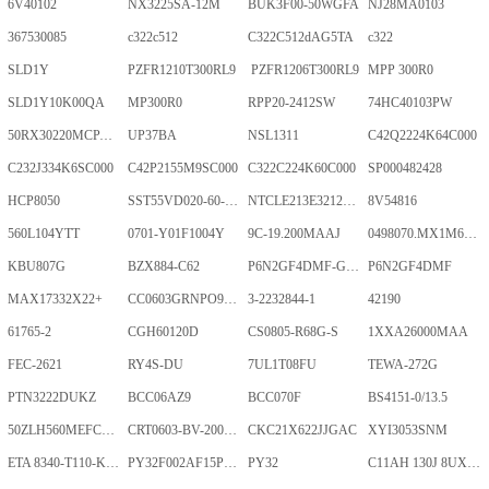
6V40102
NX3225SA-12M
BUK3F00-50WGFA
NJ28MA0103
367530085
c322c512
C322C512dAG5TA
c322
SLD1Y
PZFR1210T300RL9
PZFR1206T300RL9
MPP 300R0
SLD1Y10K00QA
MP300R0
RPP20-2412SW
74HC40103PW
50RX30220MCPA10X20
UP37BA
NSL1311
C42Q2224K64C000
C232J334K6SC000
C42P2155M9SC000
C322C224K60C000
SP000482428
HCP8050
SST55VD020-60-C-TQWE
NTCLE213E3212FMT
8V54816
560L104YTT
0701-Y01F1004Y
9C-19.200MAAJ
0498070.MX1M6-CN
KBU807G
BZX884-C62
P6N2GF4DMF-GKT-2Gb
P6N2GF4DMF
MAX17332X22+
CC0603GRNPO9BN400
3-2232844-1
42190
61765-2
CGH60120D
CS0805-R68G-S
1XXA26000MAA
FEC-2621
RY4S-DU
7UL1T08FU
TEWA-272G
PTN3222DUKZ
BCC06AZ9
BCC070F
BS4151-0/13.5
50ZLH560MEFCRI12.5X25
CRT0603-BV-2001ELF
CKC21X622JJGAC
XYI3053SNM
ETA 8340-T110-K1F1-ALH0-25A
PY32F002AF15P6TU
PY32
C11AH 130J 8UXLT