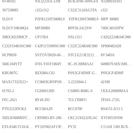
6V40102
NX3225SA-12M
BUK3F00-50WGFA
NJ28MA0103
367530085
c322c512
C322C512dAG5TA
c322
SLD1Y
PZFR1210T300RL9
PZFR1206T300RL9
MPP 300R0
SLD1Y10K00QA
MP300R0
RPP20-2412SW
74HC40103PW
50RX30220MCPA10X20
UP37BA
NSL1311
C42Q2224K64C000
C232J334K6SC000
C42P2155M9SC000
C322C224K60C000
SP000482428
HCP8050
SST55VD020-60-C-TQWE
NTCLE213E3212FMT
8V54816
560L104YTT
0701-Y01F1004Y
9C-19.200MAAJ
0498070.MX1M6-CN
KBU807G
BZX884-C62
P6N2GF4DMF-GKT-2Gb
P6N2GF4DMF
MAX17332X22+
CC0603GRNPO9BN400
3-2232844-1
42190
61765-2
CGH60120D
CS0805-R68G-S
1XXA26000MAA
FEC-2621
RY4S-DU
7UL1T08FU
TEWA-272G
PTN3222DUKZ
BCC06AZ9
BCC070F
BS4151-0/13.5
50ZLH560MEFCRI12.5X25
CRT0603-BV-2001ELF
CKC21X622JJGAC
XYI3053SNM
ETA 8340-T110-K1F1-ALH0-25A
PY32F002AF15P6TU
PY32
C11AH 130J 8UXLT