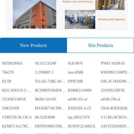
New Products
Hot Products
MDD02P60A
NLULC3324P
SLB 9670
PSM1-102M-05
74ls279
2-2399607-1
icm-42688
HX8399-C100PD1700-GP
KU5P
TLLAG-72BG-R1KH1-V-A
OPB720B
C0G-IC HX8399-C100PD1700-GP
0Z1C105GLN-C-0-TR
RCS060351K0FKEA
RS80R2A106M
251SHS120FSE
251SHF120FSE
BK60-110-DZ
ad106-351-a1
ad106-350-a1
550CE1059
MAX96774GTM/V+
HX83195-A-LT
CK45-R3FD182K
USB3150-30-130-A
84-5220.0040
typ_6010.5374
U15 BL24CM2A-PARC
KEMET ALC70C152EN450
DMTH10H015SK3Q
BUK9Y22-60ELX
GIGT252010EH1R0MNE