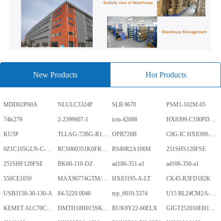
New Products
Hot Products
MDD02P60A
NLULC3324P
SLB 9670
PSM1-102M-05
74ls279
2-2399607-1
icm-42688
HX8399-C100PD1700-GP
KU5P
TLLAG-72BG-R1KH1-V-A
OPB720B
C0G-IC HX8399-C100PD1700-GP
0Z1C105GLN-C-0-TR
RCS060351K0FKEA
RS80R2A106M
251SHS120FSE
251SHF120FSE
BK60-110-DZ
ad106-351-a1
ad106-350-a1
550CE1059
MAX96774GTM/V+
HX83195-A-LT
CK45-R3FD182K
USB3150-30-130-A
84-5220.0040
typ_6010.5374
U15 BL24CM2A-PARC
KEMET ALC70C152EN450
DMTH10H015SK3Q
BUK9Y22-60ELX
GIGT252010EH1R0MNE