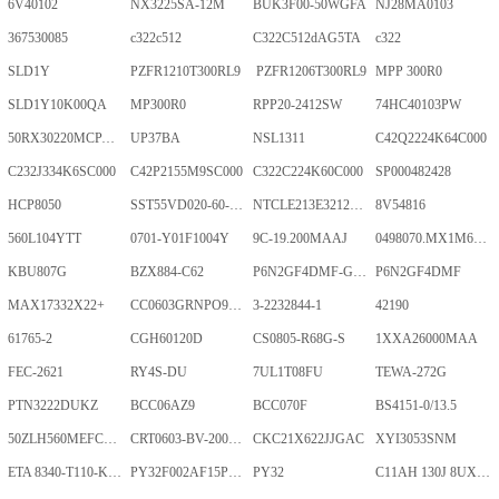
6V40102
NX3225SA-12M
BUK3F00-50WGFA
NJ28MA0103
367530085
c322c512
C322C512dAG5TA
c322
SLD1Y
PZFR1210T300RL9
PZFR1206T300RL9
MPP 300R0
SLD1Y10K00QA
MP300R0
RPP20-2412SW
74HC40103PW
50RX30220MCPA10X20
UP37BA
NSL1311
C42Q2224K64C000
C232J334K6SC000
C42P2155M9SC000
C322C224K60C000
SP000482428
HCP8050
SST55VD020-60-C-TQWE
NTCLE213E3212FMT
8V54816
560L104YTT
0701-Y01F1004Y
9C-19.200MAAJ
0498070.MX1M6-CN
KBU807G
BZX884-C62
P6N2GF4DMF-GKT-2Gb
P6N2GF4DMF
MAX17332X22+
CC0603GRNPO9BN400
3-2232844-1
42190
61765-2
CGH60120D
CS0805-R68G-S
1XXA26000MAA
FEC-2621
RY4S-DU
7UL1T08FU
TEWA-272G
PTN3222DUKZ
BCC06AZ9
BCC070F
BS4151-0/13.5
50ZLH560MEFCRI12.5X25
CRT0603-BV-2001ELF
CKC21X622JJGAC
XYI3053SNM
ETA 8340-T110-K1F1-ALH0-25A
PY32F002AF15P6TU
PY32
C11AH 130J 8UXLT