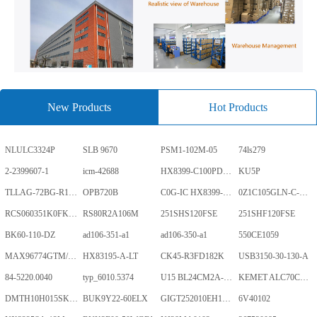
New Products
Hot Products
NLULC3324P
SLB 9670
PSM1-102M-05
74ls279
2-2399607-1
icm-42688
HX8399-C100PD1700-GP
KU5P
TLLAG-72BG-R1KH1-V-A
OPB720B
C0G-IC HX8399-C100PD1700-GP
0Z1C105GLN-C-0-TR
RCS060351K0FKEA
RS80R2A106M
251SHS120FSE
251SHF120FSE
BK60-110-DZ
ad106-351-a1
ad106-350-a1
550CE1059
MAX96774GTM/V+
HX83195-A-LT
CK45-R3FD182K
USB3150-30-130-A
84-5220.0040
typ_6010.5374
U15 BL24CM2A-PARC
KEMET ALC70C152EN450
DMTH10H015SK3Q
BUK9Y22-60ELX
GIGT252010EH1R0MNE
6V40102