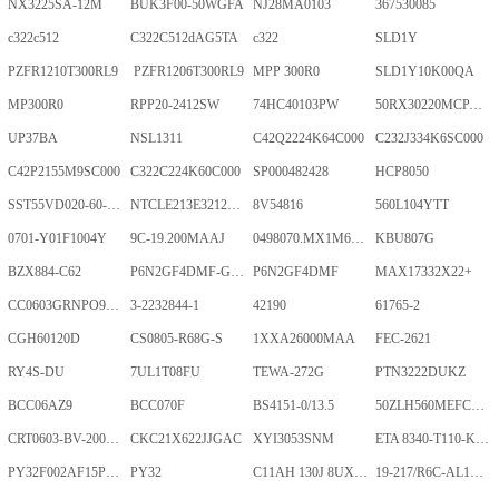
NX3225SA-12M
BUK3F00-50WGFA
NJ28MA0103
367530085
c322c512
C322C512dAG5TA
c322
SLD1Y
PZFR1210T300RL9
PZFR1206T300RL9
MPP 300R0
SLD1Y10K00QA
MP300R0
RPP20-2412SW
74HC40103PW
50RX30220MCPA10X20
UP37BA
NSL1311
C42Q2224K64C000
C232J334K6SC000
C42P2155M9SC000
C322C224K60C000
SP000482428
HCP8050
SST55VD020-60-C-TQWE
NTCLE213E3212FMT
8V54816
560L104YTT
0701-Y01F1004Y
9C-19.200MAAJ
0498070.MX1M6-CN
KBU807G
BZX884-C62
P6N2GF4DMF-GKT-2Gb
P6N2GF4DMF
MAX17332X22+
CC0603GRNPO9BN400
3-2232844-1
42190
61765-2
CGH60120D
CS0805-R68G-S
1XXA26000MAA
FEC-2621
RY4S-DU
7UL1T08FU
TEWA-272G
PTN3222DUKZ
BCC06AZ9
BCC070F
BS4151-0/13.5
50ZLH560MEFCRI12.5X25
CRT0603-BV-2001ELF
CKC21X622JJGAC
XYI3053SNM
ETA 8340-T110-K1F1-ALH0-25A
PY32F002AF15P6TU
PY32
C11AH 130J 8UXLT
19-217/R6C-AL1M2VY/3T