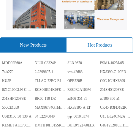
New Products
Hot Products
MDD02P60A
NLULC3324P
SLB 9670
PSM1-102M-05
74ls279
2-2399607-1
icm-42688
HX8399-C100PD1700-GP
KU5P
TLLAG-72BG-R1KH1-V-A
OPB720B
C0G-IC HX8399-C100PD1700-GP
0Z1C105GLN-C-0-TR
RCS060351K0FKEA
RS80R2A106M
251SHS120FSE
251SHF120FSE
BK60-110-DZ
ad106-351-a1
ad106-350-a1
550CE1059
MAX96774GTM/V+
HX83195-A-LT
CK45-R3FD182K
USB3150-30-130-A
84-5220.0040
typ_6010.5374
U15 BL24CM2A-PARC
KEMET ALC70C152EN450
DMTH10H015SK3Q
BUK9Y22-60ELX
GIGT252010EH1R0MNE