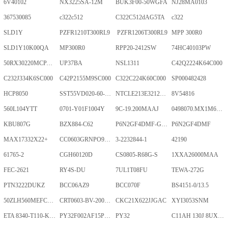
6V40102
NX3225SA-12M
BUK3F00-50WGFA
NJ28MA0103
367530085
c322c512
C322C512dAG5TA
c322
SLD1Y
PZFR1210T300RL9
PZFR1206T300RL9
MPP 300R0
SLD1Y10K00QA
MP300R0
RPP20-2412SW
74HC40103PW
50RX30220MCPA10X20
UP37BA
NSL1311
C42Q2224K64C000
C232J334K6SC000
C42P2155M9SC000
C322C224K60C000
SP000482428
HCP8050
SST55VD020-60-C-TQWE
NTCLE213E3212FMT
8V54816
560L104YTT
0701-Y01F1004Y
9C-19.200MAAJ
0498070.MX1M6-CN
KBU807G
BZX884-C62
P6N2GF4DMF-GKT-2Gb
P6N2GF4DMF
MAX17332X22+
CC0603GRNPO9BN400
3-2232844-1
42190
61765-2
CGH60120D
CS0805-R68G-S
1XXA26000MAA
FEC-2621
RY4S-DU
7UL1T08FU
TEWA-272G
PTN3222DUKZ
BCC06AZ9
BCC070F
BS4151-0/13.5
50ZLH560MEFCRI12.5X25
CRT0603-BV-2001ELF
CKC21X622JJGAC
XYI3053SNM
ETA 8340-T110-K1F1-ALH0-25A
PY32F002AF15P6TU
PY32
C11AH 130J 8UXLT