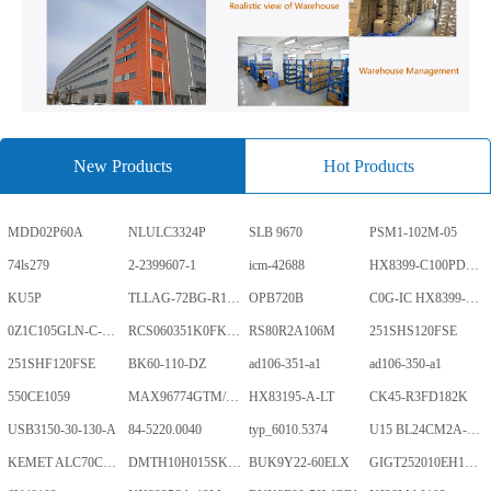
New Products
Hot Products
MDD02P60A
NLULC3324P
SLB 9670
PSM1-102M-05
74ls279
2-2399607-1
icm-42688
HX8399-C100PD1700-GP
KU5P
TLLAG-72BG-R1KH1-V-A
OPB720B
C0G-IC HX8399-C100PD1700-GP
0Z1C105GLN-C-0-TR
RCS060351K0FKEA
RS80R2A106M
251SHS120FSE
251SHF120FSE
BK60-110-DZ
ad106-351-a1
ad106-350-a1
550CE1059
MAX96774GTM/V+
HX83195-A-LT
CK45-R3FD182K
USB3150-30-130-A
84-5220.0040
typ_6010.5374
U15 BL24CM2A-PARC
KEMET ALC70C152EN450
DMTH10H015SK3Q
BUK9Y22-60ELX
GIGT252010EH1R0MNE