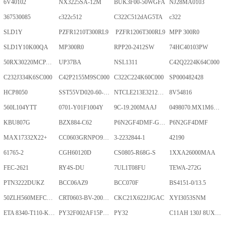
6V40102
NX3225SA-12M
BUK3F00-50WGFA
NJ28MA0103
367530085
c322c512
C322C512dAG5TA
c322
SLD1Y
PZFR1210T300RL9
PZFR1206T300RL9
MPP 300R0
SLD1Y10K00QA
MP300R0
RPP20-2412SW
74HC40103PW
50RX30220MCPA10X20
UP37BA
NSL1311
C42Q2224K64C000
C232J334K6SC000
C42P2155M9SC000
C322C224K60C000
SP000482428
HCP8050
SST55VD020-60-C-TQWE
NTCLE213E3212FMT
8V54816
560L104YTT
0701-Y01F1004Y
9C-19.200MAAJ
0498070.MX1M6-CN
KBU807G
BZX884-C62
P6N2GF4DMF-GKT-2Gb
P6N2GF4DMF
MAX17332X22+
CC0603GRNPO9BN400
3-2232844-1
42190
61765-2
CGH60120D
CS0805-R68G-S
1XXA26000MAA
FEC-2621
RY4S-DU
7UL1T08FU
TEWA-272G
PTN3222DUKZ
BCC06AZ9
BCC070F
BS4151-0/13.5
50ZLH560MEFCRI12.5X25
CRT0603-BV-2001ELF
CKC21X622JJGAC
XYI3053SNM
ETA 8340-T110-K1F1-ALH0-25A
PY32F002AF15P6TU
PY32
C11AH 130J 8UXLT