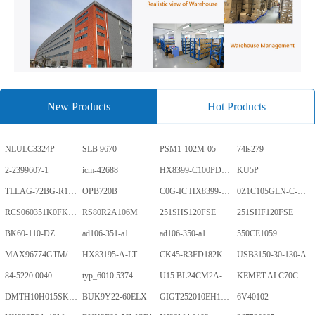
New Products
Hot Products
NLULC3324P
SLB 9670
PSM1-102M-05
74ls279
2-2399607-1
icm-42688
HX8399-C100PD1700-GP
KU5P
TLLAG-72BG-R1KH1-V-A
OPB720B
C0G-IC HX8399-C100PD1700-GP
0Z1C105GLN-C-0-TR
RCS060351K0FKEA
RS80R2A106M
251SHS120FSE
251SHF120FSE
BK60-110-DZ
ad106-351-a1
ad106-350-a1
550CE1059
MAX96774GTM/V+
HX83195-A-LT
CK45-R3FD182K
USB3150-30-130-A
84-5220.0040
typ_6010.5374
U15 BL24CM2A-PARC
KEMET ALC70C152EN450
DMTH10H015SK3Q
BUK9Y22-60ELX
GIGT252010EH1R0MNE
6V40102