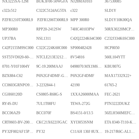
NX3225SA-12M
BUK3F00-50WGFA
NJ28MA0103
367530085
c322c512
C322C512dAG5TA
c322
SLD1Y
PZFR1210T300RL9
PZFR1206T300RL9
MPP 300R0
SLD1Y10K00QA
MP300R0
RPP20-2412SW
74HC40103PW
50RX30220MCPA10X20
UP37BA
NSL1311
C42Q2224K64C000
C232J334K6SC000
C42P2155M9SC000
C322C224K60C000
SP000482428
HCP8050
SST55VD020-60-C-TQWE
NTCLE213E3212FMT
8V54816
560L104YTT
0701-Y01F1004Y
9C-19.200MAAJ
0498070.MX1M6-CN
KBU807G
BZX884-C62
P6N2GF4DMF-GKT-2Gb
P6N2GF4DMF
MAX17332X22+
CC0603GRNPO9BN400
3-2232844-1
42190
61765-2
CGH60120D
CS0805-R68G-S
1XXA26000MAA
FEC-2621
RY4S-DU
7UL1T08FU
TEWA-272G
PTN3222DUKZ
BCC06AZ9
BCC070F
BS4151-0/13.5
50ZLH560MEFCRI12.5X25
CRT0603-BV-2001ELF
CKC21X622JJGAC
XYI3053SNM
ETA 8340-T110-K1F1-ALH0-25A
PY32F002AF15P6TU
PY32
C11AH 130J 8UXLT
19-217/R6C-AL1M2VY/3T