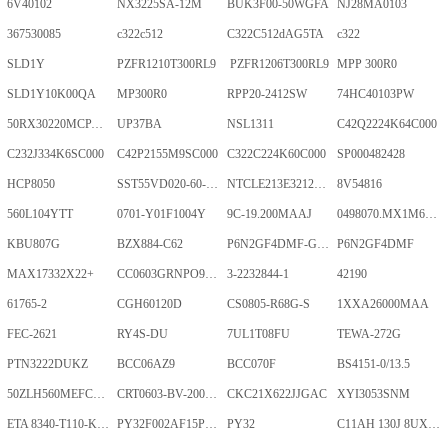
6V40102
NX3225SA-12M
BUK3F00-50WGFA
NJ28MA0103
367530085
c322c512
C322C512dAG5TA
c322
SLD1Y
PZFR1210T300RL9
PZFR1206T300RL9
MPP 300R0
SLD1Y10K00QA
MP300R0
RPP20-2412SW
74HC40103PW
50RX30220MCPA10X20
UP37BA
NSL1311
C42Q2224K64C000
C232J334K6SC000
C42P2155M9SC000
C322C224K60C000
SP000482428
HCP8050
SST55VD020-60-C-TQWE
NTCLE213E3212FMT
8V54816
560L104YTT
0701-Y01F1004Y
9C-19.200MAAJ
0498070.MX1M6-CN
KBU807G
BZX884-C62
P6N2GF4DMF-GKT-2Gb
P6N2GF4DMF
MAX17332X22+
CC0603GRNPO9BN400
3-2232844-1
42190
61765-2
CGH60120D
CS0805-R68G-S
1XXA26000MAA
FEC-2621
RY4S-DU
7UL1T08FU
TEWA-272G
PTN3222DUKZ
BCC06AZ9
BCC070F
BS4151-0/13.5
50ZLH560MEFCRI12.5X25
CRT0603-BV-2001ELF
CKC21X622JJGAC
XYI3053SNM
ETA 8340-T110-K1F1-ALH0-25A
PY32F002AF15P6TU
PY32
C11AH 130J 8UXLT