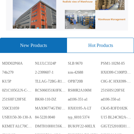
New Products
Hot Products
MDD02P60A
NLULC3324P
SLB 9670
PSM1-102M-05
74ls279
2-2399607-1
icm-42688
HX8399-C100PD1700-GP
KU5P
TLLAG-72BG-R1KH1-V-A
OPB720B
C0G-IC HX8399-C100PD1700-GP
0Z1C105GLN-C-0-TR
RCS060351K0FKEA
RS80R2A106M
251SHS120FSE
251SHF120FSE
BK60-110-DZ
ad106-351-a1
ad106-350-a1
550CE1059
MAX96774GTM/V+
HX83195-A-LT
CK45-R3FD182K
USB3150-30-130-A
84-5220.0040
typ_6010.5374
U15 BL24CM2A-PARC
KEMET ALC70C152EN450
DMTH10H015SK3Q
BUK9Y22-60ELX
GIGT252010EH1R0MNE