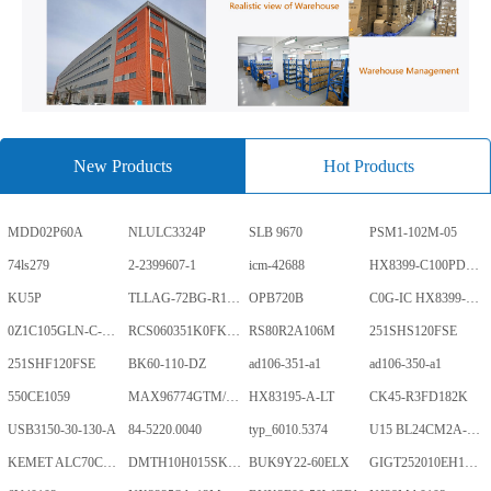
New Products
Hot Products
MDD02P60A
NLULC3324P
SLB 9670
PSM1-102M-05
74ls279
2-2399607-1
icm-42688
HX8399-C100PD1700-GP
KU5P
TLLAG-72BG-R1KH1-V-A
OPB720B
C0G-IC HX8399-C100PD1700-GP
0Z1C105GLN-C-0-TR
RCS060351K0FKEA
RS80R2A106M
251SHS120FSE
251SHF120FSE
BK60-110-DZ
ad106-351-a1
ad106-350-a1
550CE1059
MAX96774GTM/V+
HX83195-A-LT
CK45-R3FD182K
USB3150-30-130-A
84-5220.0040
typ_6010.5374
U15 BL24CM2A-PARC
KEMET ALC70C152EN450
DMTH10H015SK3Q
BUK9Y22-60ELX
GIGT252010EH1R0MNE