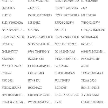
6V40102
NX3225SA-12M
BUK3F00-50WGFA
NJ28MA0103
367530085
c322c512
C322C512dAG5TA
c322
SLD1Y
PZFR1210T300RL9
PZFR1206T300RL9
MPP 300R0
SLD1Y10K00QA
MP300R0
RPP20-2412SW
74HC40103PW
50RX30220MCPA10X20
UP37BA
NSL1311
C42Q2224K64C000
C232J334K6SC000
C42P2155M9SC000
C322C224K60C000
SP000482428
HCP8050
SST55VD020-60-C-TQWE
NTCLE213E3212FMT
8V54816
560L104YTT
0701-Y01F1004Y
9C-19.200MAAJ
0498070.MX1M6-CN
KBU807G
BZX884-C62
P6N2GF4DMF-GKT-2Gb
P6N2GF4DMF
MAX17332X22+
CC0603GRNPO9BN400
3-2232844-1
42190
61765-2
CGH60120D
CS0805-R68G-S
1XXA26000MAA
FEC-2621
RY4S-DU
7UL1T08FU
TEWA-272G
PTN3222DUKZ
BCC06AZ9
BCC070F
BS4151-0/13.5
50ZLH560MEFCRI12.5X25
CRT0603-BV-2001ELF
CKC21X622JJGAC
XYI3053SNM
ETA 8340-T110-K1F1-ALH0-25A
PY32F002AF15P6TU
PY32
C11AH 130J 8UXLT