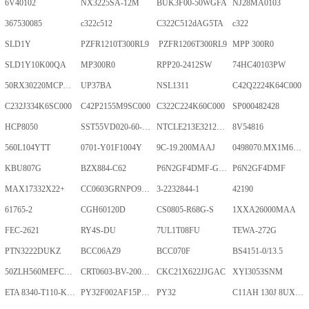
6V40102
NX3225SA-12M
BUK3F00-50WGFA
NJ28MA0103
367530085
c322c512
C322C512dAG5TA
c322
SLD1Y
PZFR1210T300RL9
PZFR1206T300RL9
MPP 300R0
SLD1Y10K00QA
MP300R0
RPP20-2412SW
74HC40103PW
50RX30220MCPA10X20
UP37BA
NSL1311
C42Q2224K64C000
C232J334K6SC000
C42P2155M9SC000
C322C224K60C000
SP000482428
HCP8050
SST55VD020-60-C-TQWE
NTCLE213E3212FMT
8V54816
560L104YTT
0701-Y01F1004Y
9C-19.200MAAJ
0498070.MX1M6-CN
KBU807G
BZX884-C62
P6N2GF4DMF-GKT-2Gb
P6N2GF4DMF
MAX17332X22+
CC0603GRNPO9BN400
3-2232844-1
42190
61765-2
CGH60120D
CS0805-R68G-S
1XXA26000MAA
FEC-2621
RY4S-DU
7UL1T08FU
TEWA-272G
PTN3222DUKZ
BCC06AZ9
BCC070F
BS4151-0/13.5
50ZLH560MEFCRI12.5X25
CRT0603-BV-2001ELF
CKC21X622JJGAC
XYI3053SNM
ETA 8340-T110-K1F1-ALH0-25A
PY32F002AF15P6TU
PY32
C11AH 130J 8UXLT