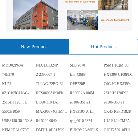
New Products
Hot Products
MDD02P60A
NLULC3324P
SLB 9670
PSM1-102M-05
74ls279
2-2399607-1
icm-42688
HX8399-C100PD1700-GP
KU5P
TLLAG-72BG-R1KH1-V-A
OPB720B
C0G-IC HX8399-C100PD1700-GP
0Z1C105GLN-C-0-TR
RCS060351K0FKEA
RS80R2A106M
251SHS120FSE
251SHF120FSE
BK60-110-DZ
ad106-351-a1
ad106-350-a1
550CE1059
MAX96774GTM/V+
HX83195-A-LT
CK45-R3FD182K
USB3150-30-130-A
84-5220.0040
typ_6010.5374
U15 BL24CM2A-PARC
KEMET ALC70C152EN450
DMTH10H015SK3Q
BUK9Y22-60ELX
GIGT252010EH1R0MNE